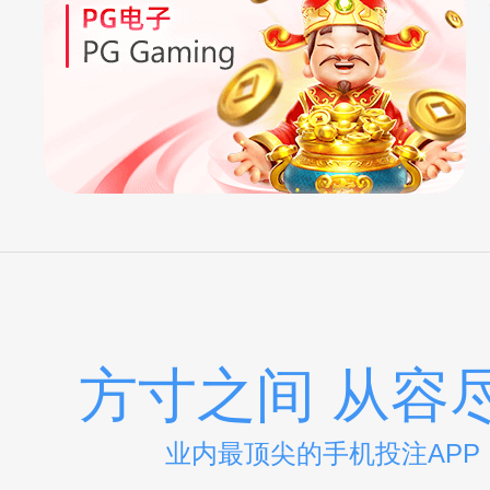
方寸之间 从容
业内最顶尖的手机投注APP