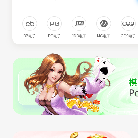
BB电子
PG电子
JDB电子
MG电子
CQ9电子