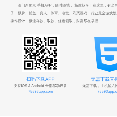
澳门新葡京 手机APP，随时随地， 极致畅享！在这里，有全
子、棋牌、捕鱼、真人、体育、电竞、彩票游戏，行业最全游戏娱乐
操作设计，极速存款、取款、优惠领取，财富尽在掌握！
扫码下载APP
无需下载直
支持iOS & Android 全部移动设备
无需下载，手机输入
75593app.com
75593app.